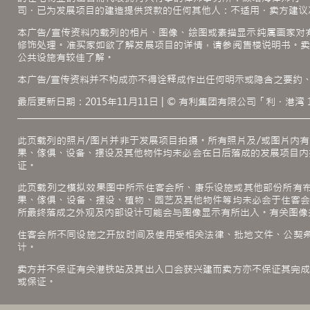
司．已为发展项目的建造提供贷款的任何其他人：不适用．卖方建议
本广告/宣传资料内载列的相片、图像、绘图或素描显示纯属画家对
修饰处理。准买家如欲了解发展项目的详情，请参阅售楼说明书。
公共设施有较佳了解。
本广告/宣传资料并不构成亦不得诠释成作出任何明示或隐含之要约
最后更新日期：2015年11月11日 | © 有利集团有限公司「利．港湾
此页载列的照片/图片并非于发展项目拍摄。所有照片及/或图片内
果、傢俱、设备、摆设及其他物件均未必会在日后落成的发展项目内
证。
此页载列之模拟效果图中所示住客会所、康乐设施或其他部份所有布
果、傢俱、设备、摆设、植物、园艺及其他物件等均未必会于住客
所最终落成之外观及内部设计可能会与图像显示有所出入。有关图像
住客会所不同设施之开放时间及使用受相关法律、批地文件、公契
计。
卖方并不保证有关港铁站及其出入口会获兴建而卖方亦不保证其完
或保证。