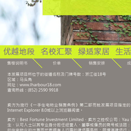
优越地段
名校汇聚
绿适家居
生活
本发展项目所位于的街道名称及门牌号数：浙江街18号
区域：马头角
网址：www.lharbour18.com
查询热线：(852) 2590 9918
卖方为施行《一手住宅物业销售条例》第二部而就发展项目指定的
Internet Explorer 8.0或以上浏览器阅读。
卖方：Best Fortune Investment Limited．卖方之控权公司：Yau 
生．认可人士以其专业身分担任经营人、董事或僱员的商号或法团
的住宅物业的出售而代表拥有人行事的律师事务所：顾增海律师行